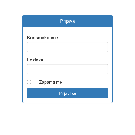
Prijava
Korisničko ime
Lozinka
Zapamti me